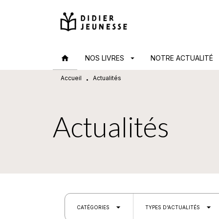
MENU
RECHERCHE
CONTENU
home
NOS LIVRES
arrow_drop_down
NOTRE ACTUALITÉ
arr
Accueil
Actualités
•
Actualités
arrow_drop_down
arrow_drop_down
CATÉGORIES
TYPES D'ACTUALITÉS