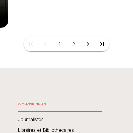
first_page
chevron_left
chevron_right
last_page
1
2
PROFESSIONNELS
Journalistes
Libraires et Bibliothécaires