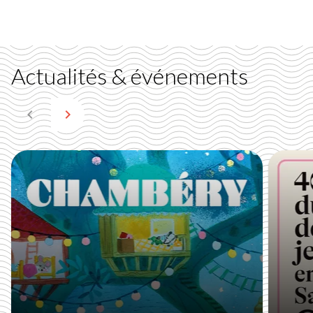
Actualités & événements
navigate_before
navigate_next