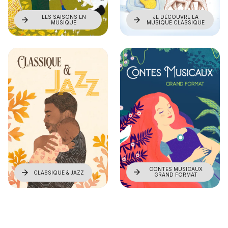
LES SAISONS EN
JE DÉCOUVRE LA
arrow_forward
arrow_forward
MUSIQUE
MUSIQUE CLASSIQUE
CONTES MUSICAUX
arrow_forward
arrow_forward
CLASSIQUE & JAZZ
GRAND FORMAT