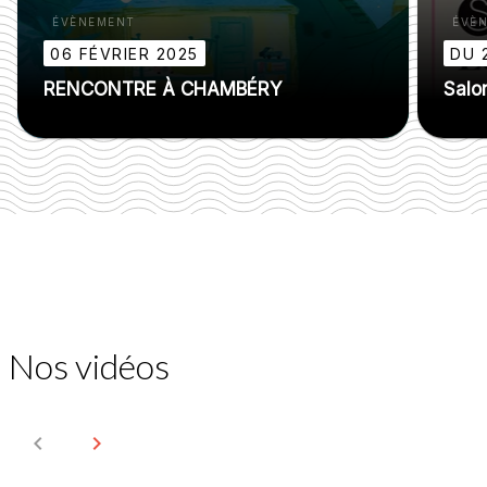
ÉVÈNEMENT
ÉVÈ
06 FÉVRIER 2025
DU 
RENCONTRE À CHAMBÉRY
Salo
Nos vidéos
navigate_before
navigate_next