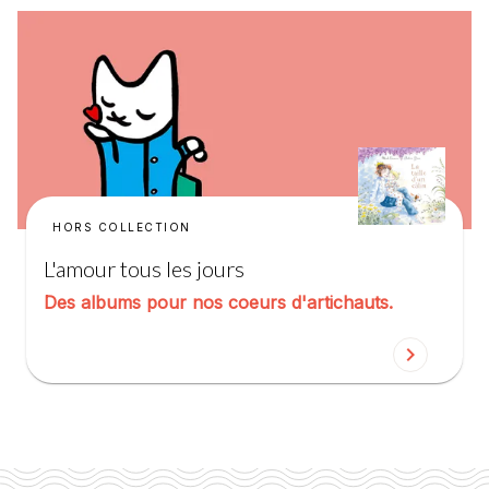
HORS COLLECTION
L'amour tous les jours
Des albums pour nos coeurs d'artichauts.
chevron_right