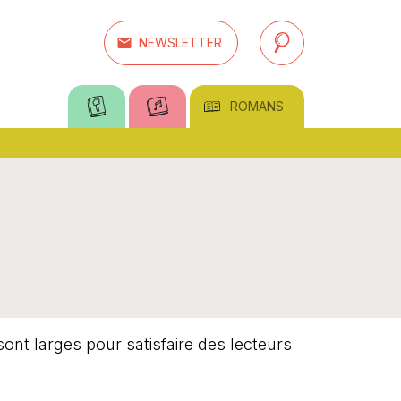
email
NEWSLETTER
search
ROMANS
ont larges pour satisfaire des lecteurs