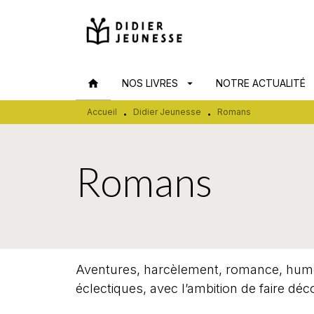
MENU
RECHERCHE
CONTENU
home
NOS LIVRES
arrow_drop_down
NOTRE ACTUALITÉ
arr
Accueil
Didier Jeunesse
Romans
•
•
Romans
Aventures, harcèlement, romance, humour
éclectiques, avec l’ambition de faire dé