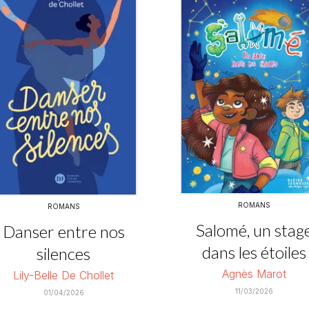
ROMANS
ROMANS
Salomé, un stag
Danser entre nos
dans les étoiles
silences
Agnès Marot
Lily-Belle De Chollet
11/03/2026
01/04/2026