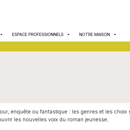
PIED DE PAGE
ow_drop_down
ESPACE PROFESSIONNELS
arrow_drop_down
NOTRE MAISON
arrow_drop_down
, enquête ou fantastique : les genres et les choix s
couvrir les nouvelles voix du roman jeunesse.