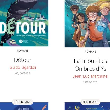
ROMANS
ROMANS
Détour
La Tribu - Les
Guido Sgardoli
Ombres d'Ys
03/06/2026
Jean-Luc Marcastel
13/05/2026
DÈS 12 ANS
DÈS 8 ANS