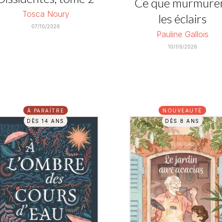
Ce que murmure
Tosca Noury
les éclairs
07/10/2026
Pauline Gallois
10/09/2026
À PARAÎTRE
NOUVEAUTÉ
DÈS 14 ANS
DÈS 8 ANS