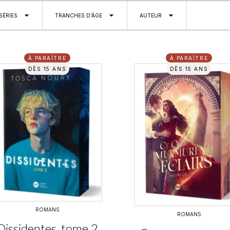
arrow_drop_down
arrow_drop_down
arrow_drop_down
SÉRIES
TRANCHES D'ÂGE
AUTEUR
À PARAÎTRE
À PARAÎTRE
DÈS 15 ANS
DÈS 15 ANS
ROMANS
ROMANS
Dissidentes, tome 2