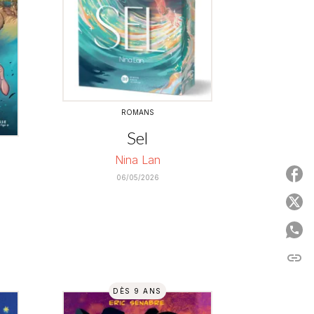
ROMANS
Sel
Nina Lan
P
06/05/2026
P
P
link
C
DÈS 9 ANS