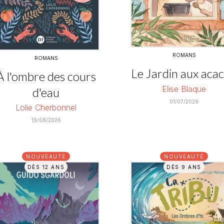
ROMANS
ROMANS
Le Jardin aux acac
À l'ombre des cours
Elise Blaque
d'eau
01/07/2026
Lolie Cherbonnel
19/08/2026
NOUVEAUTÉ
NOUVEAUTÉ
DÈS 12 ANS
DÈS 9 ANS