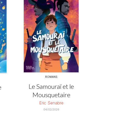
ROMANS
Le Samouraï et le
e
Mousquetaire
Eric Senabre
04/02/2026