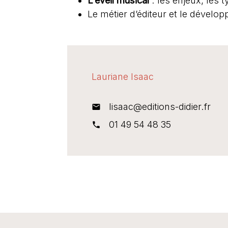
L’éveil musical
: les enjeux, les 
Le métier d’éditeur et le dévelop
Lauriane Isaac
lisaac@editions-didier.fr
mail
01 49 54 48 35
phone