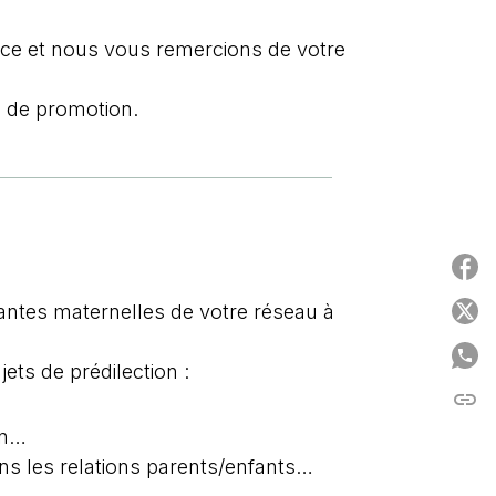
ance et nous vous remercions de votre
 de promotion.
P
tantes maternelles de votre réseau à
P
P
ets de prédilection :
link
C
ion…
ans les relations parents/enfants…