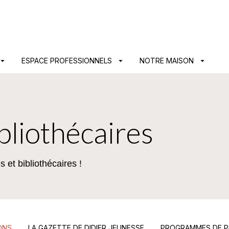
PIED DE PAGE
ow_drop_down
ESPACE PROFESSIONNELS
arrow_drop_down
NOTRE MAISON
arrow_drop_down
ibliothécaires
 et bibliothécaires !
ONS
LA GAZETTE DE DIDIER JEUNESSE
PROGRAMMES DE P