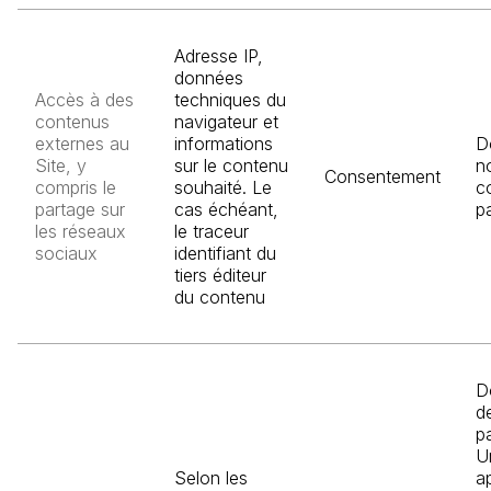
Adresse IP,
données
Accès à des
techniques du
contenus
navigateur et
externes au
informations
D
Site, y
sur le contenu
n
Consentement
compris le
souhaité. Le
c
partage sur
cas échéant,
pa
les réseaux
le traceur
sociaux
identifiant du
tiers éditeur
du contenu
D
d
pa
U
Selon les
a