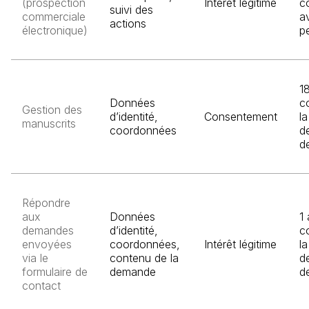
(prospection
Intérêt légitime
c
suivi des
commerciale
a
actions
électronique)
p
1
Données
c
Gestion des
d’identité,
Consentement
l
manuscrits
coordonnées
d
d
Répondre
aux
Données
1
demandes
d’identité,
c
envoyées
coordonnées,
Intérêt légitime
l
via le
contenu de la
de
formulaire de
demande
d
contact