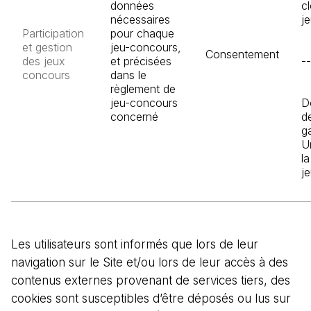
données
c
nécessaires
j
Participation
pour chaque
et gestion
jeu-concours,
Consentement
des jeux
et précisées
--
concours
dans le
règlement de
jeu-concours
D
concerné
d
g
U
la
j
Les utilisateurs sont informés que lors de leur
navigation sur le Site et/ou lors de leur accès à des
contenus externes provenant de services tiers, des
cookies sont susceptibles d’être déposés ou lus sur