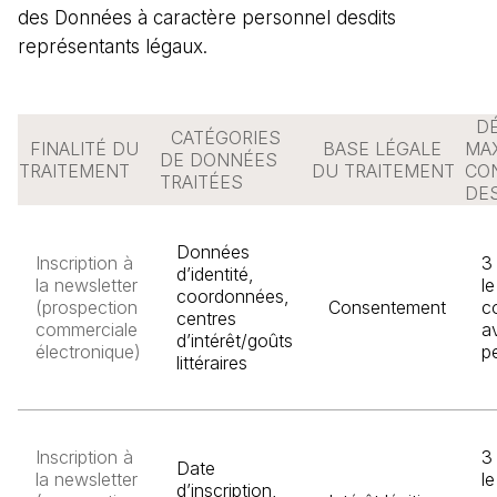
des Données à caractère personnel desdits
représentants légaux.
DÉ
CATÉGORIES
FINALITÉ DU
BASE LÉGALE
MA
DE DONNÉES
TRAITEMENT
DU TRAITEMENT
CO
TRAITÉES
DE
Données
Inscription à
3
d’identité,
la newsletter
le
coordonnées,
(prospection
Consentement
c
centres
commerciale
a
d’intérêt/goûts
électronique)
p
littéraires
Inscription à
3
Date
la newsletter
le
d’inscription,