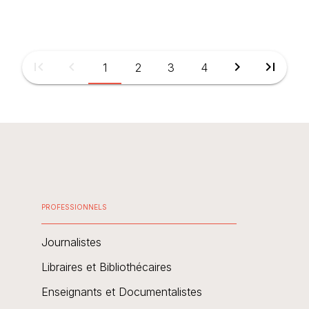
first_page
chevron_left
chevron_right
last_page
1
2
3
4
PROFESSIONNELS
Journalistes
Libraires et Bibliothécaires
Enseignants et Documentalistes