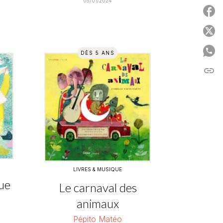
05/01/2024
P
P
P
DÈS 5 ANS
link
C
LIVRES & MUSIQUE
ue
Le carnaval des
animaux
Pépito Matéo