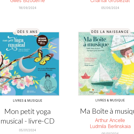
Gilles Bizouerne
Chantal Grosléziat
18/09/2024
05/06/2024
DÈS 5 ANS
DÈS LA NAISSANCE
LIVRES & MUSIQUE
LIVRES & MUSIQUE
Ma Boîte à musiq
Mon petit yoga
musical - livre-CD
Arthur Ancelle
Ludmila Berlinskaia
05/01/2024
05/01/2024