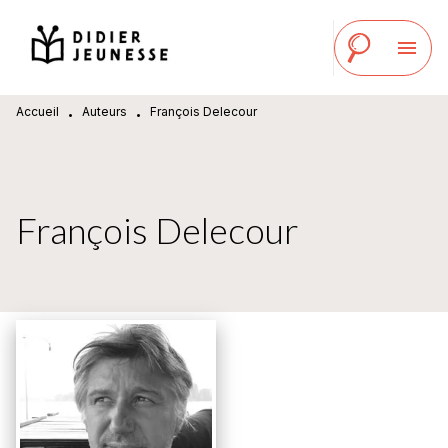
MENU
RECHERCHE
CONTENU
menu
PIED DE PAGE
Accueil
Auteurs
François Delecour
•
•
François Delecour