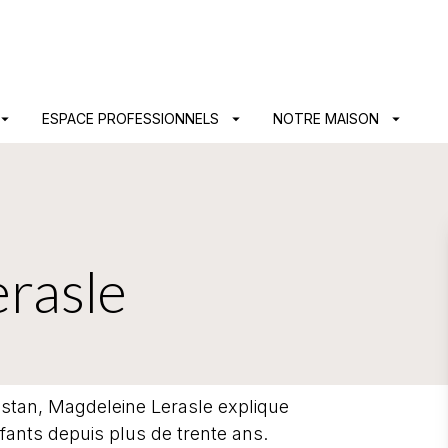
PIED DE PAGE
ow_drop_down
ESPACE PROFESSIONNELS
arrow_drop_down
NOTRE MAISON
arrow_drop_down
rasle
istan, Magdeleine Lerasle explique
ants depuis plus de trente ans.