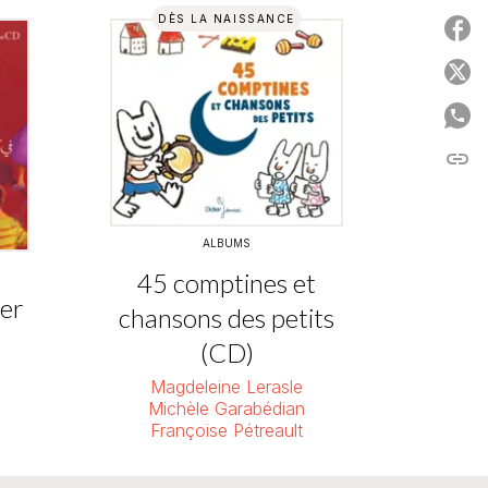
DÈS LA NAISSANCE
P
P
P
link
C
ALBUMS
45 comptines et
ier
chansons des petits
(CD)
Magdeleine Lerasle
Michèle Garabédian
Françoise Pétreault