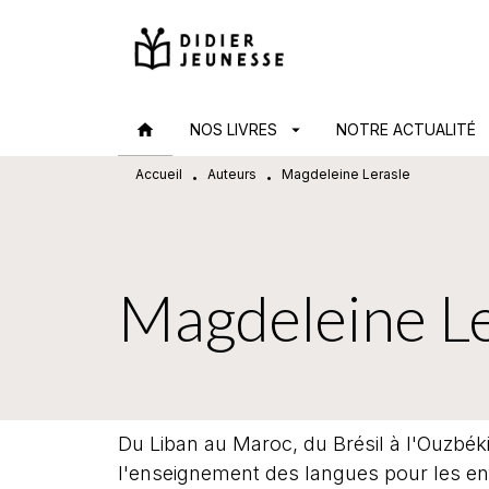
MENU
RECHERCHE
CONTENU
home
NOS LIVRES
arrow_drop_down
NOTRE ACTUALITÉ
arr
Accueil
Auteurs
Magdeleine Lerasle
•
•
Magdeleine Le
Du Liban au Maroc, du Brésil à l'Ouzbék
l'enseignement des langues pour les enf