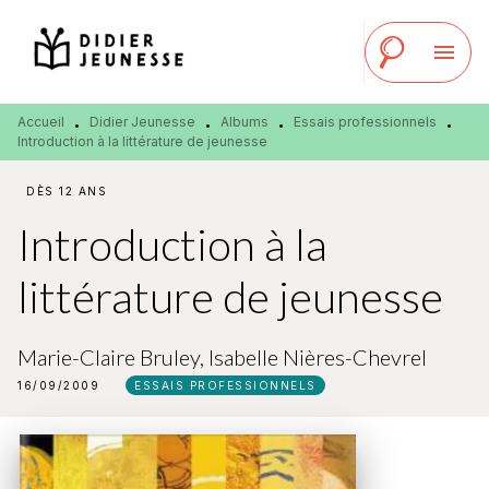
MENU
RECHERCHE
CONTENU
menu
PIED DE PAGE
Accueil
Didier Jeunesse
Albums
Essais professionnels
•
•
•
•
Introduction à la littérature de jeunesse
DÈS 12 ANS
Introduction à la
littérature de jeunesse
Marie-Claire Bruley
,
Isabelle Nières-Chevrel
16/09/2009
ESSAIS PROFESSIONNELS