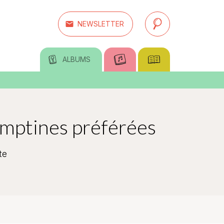
email
NEWSLETTER
search
ALBUMS
mptines préférées
te