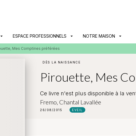
PIED DE PAGE
ow_drop_down
ESPACE PROFESSIONNELS
arrow_drop_down
NOTRE MAISON
arrow_drop_down
ouette, Mes Comptines préférées
DÈS LA NAISSANCE
Pirouette, Mes Co
Ce livre n'est plus disponible à la ven
Fremo
,
Chantal Lavallée
26/08/2015
EVEIL