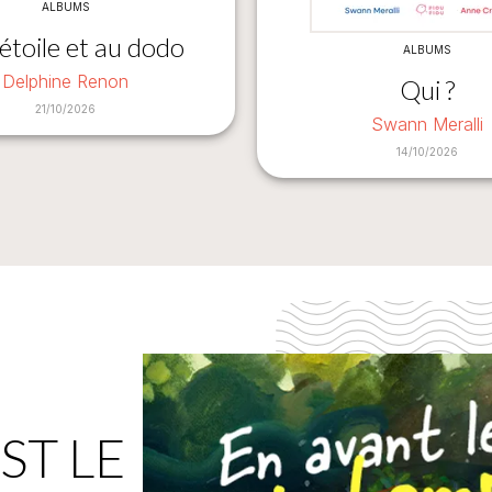
ALBUMS
étoile et au dodo
ALBUMS
Delphine Renon
Qui ?
21/10/2026
Swann Meralli
14/10/2026
ST LE