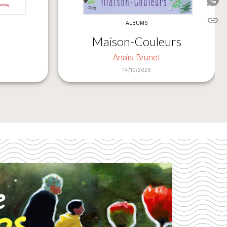
P
link
C
ALBUMS
Maison-Couleurs
Anaïs Brunet
14/10/2026