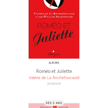
ALBUMS
Roméo et Juliette
Valérie de La Rochefoucauld
25/05/2016
DÈS 5 ANS