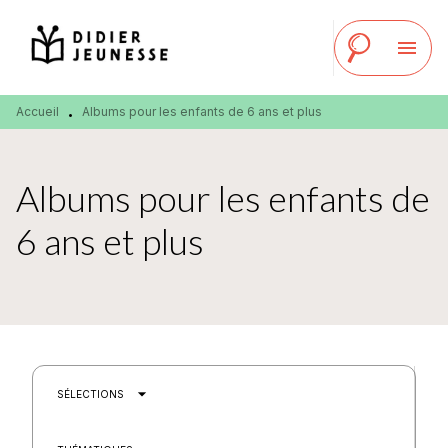
MENU
RECHERCHE
CONTENU
menu
PIED DE PAGE
Accueil
Albums pour les enfants de 6 ans et plus
•
Albums pour les enfants de
6 ans et plus
arrow_drop_down
SÉLECTIONS