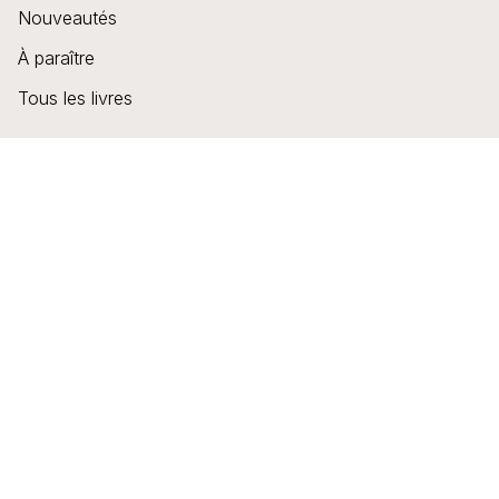
Nouveautés
À paraître
Tous les livres
Mentions Légales
CGU
Charte des données personnelles
Charte de référencement
Engagement durable
Paramétrer vos cookies
Règlement cadre jeux-concours