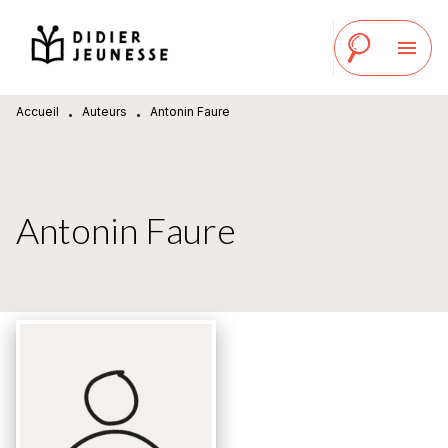
MENU
RECHERCHE
CONTENU
menu
PIED DE PAGE
Accueil
Auteurs
Antonin Faure
•
•
Antonin Faure