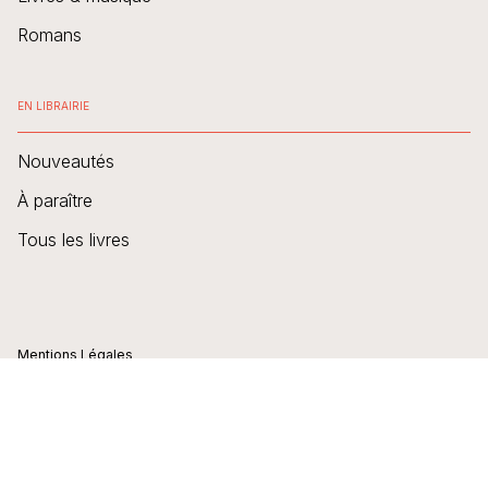
Romans
EN LIBRAIRIE
Nouveautés
À paraître
Tous les livres
Mentions Légales
CGU
Charte des données personnelles
Charte de référencement
Engagement durable