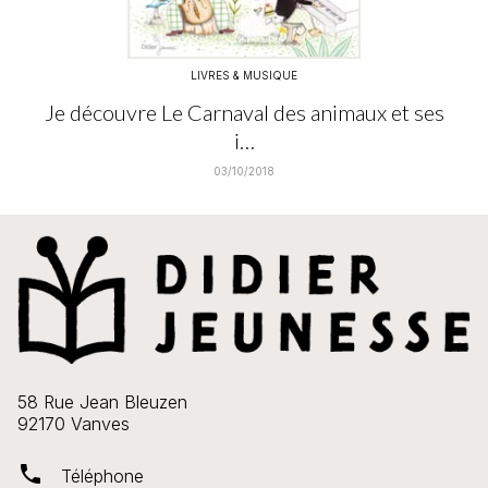
LIVRES & MUSIQUE
Je découvre Le Carnaval des animaux et ses
i…
03/10/2018
58 Rue Jean Bleuzen
92170 Vanves
phone
Téléphone