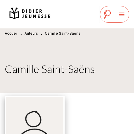
MENU
RECHERCHE
CONTENU
menu
PIED DE PAGE
Accueil
Auteurs
Camille Saint-Saëns
•
•
Camille Saint-Saëns