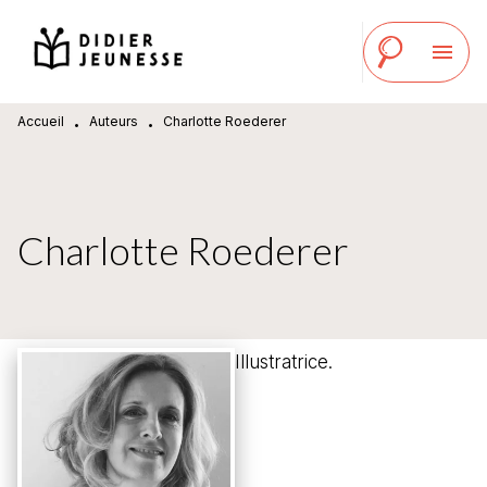
MENU
RECHERCHE
CONTENU
menu
PIED DE PAGE
Accueil
Auteurs
Charlotte Roederer
•
•
Charlotte Roederer
Illustratrice.