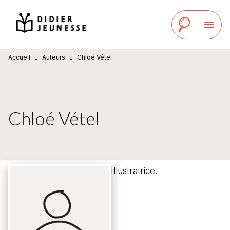
MENU
RECHERCHE
CONTENU
menu
PIED DE PAGE
Accueil
Auteurs
Chloé Vétel
•
•
Chloé Vétel
Illustratrice.