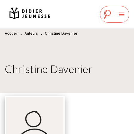
MENU
RECHERCHE
CONTENU
menu
PIED DE PAGE
Accueil
Auteurs
Christine Davenier
•
•
Christine Davenier