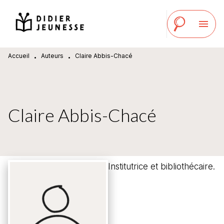
MENU
RECHERCHE
CONTENU
menu
PIED DE PAGE
Accueil
Auteurs
Claire Abbis-Chacé
•
•
Claire Abbis-Chacé
Institutrice et bibliothécaire.