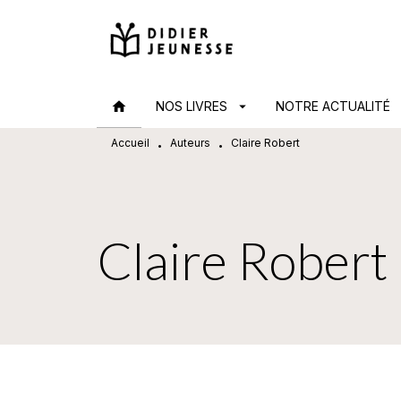
MENU
RECHERCHE
CONTENU
home
NOS LIVRES
arrow_drop_down
NOTRE ACTUALITÉ
arr
Accueil
Auteurs
Claire Robert
•
•
Claire Robert