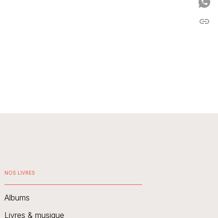
P
link
C
NOS LIVRES
Albums
Livres & musique