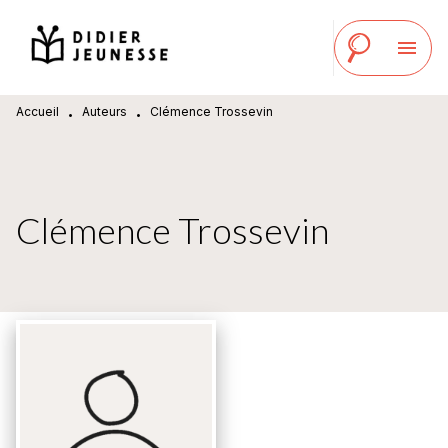
MENU
RECHERCHE
CONTENU
menu
PIED DE PAGE
Accueil
Auteurs
Clémence Trossevin
•
•
Clémence Trossevin