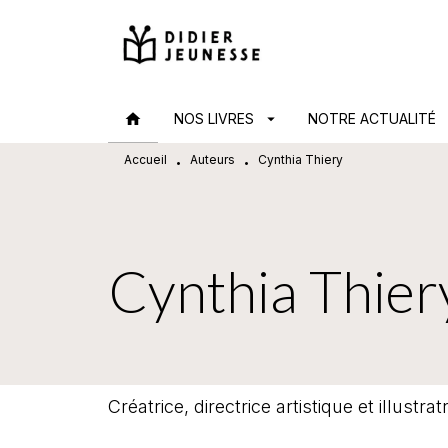
MENU
RECHERCHE
CONTENU
home
NOS LIVRES
arrow_drop_down
NOTRE ACTUALITÉ
arr
Accueil
Auteurs
Cynthia Thiery
•
•
Cynthia Thier
Créatrice, directrice artistique et illustrat