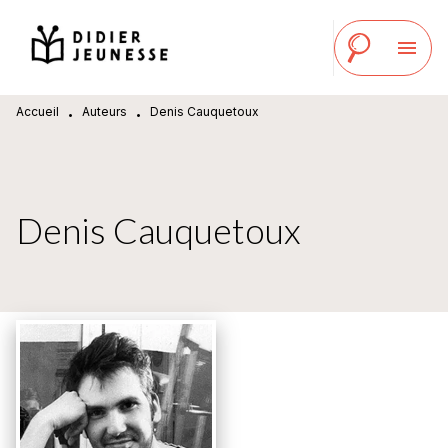
MENU
RECHERCHE
CONTENU
menu
PIED DE PAGE
Accueil
Auteurs
Denis Cauquetoux
•
•
Denis Cauquetoux