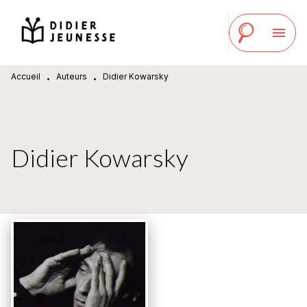
MENU
RECHERCHE
CONTENU
menu
PIED DE PAGE
Accueil
Auteurs
Didier Kowarsky
•
•
Didier Kowarsky