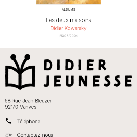
ALBUMS
Les deux maisons
Didier Kowarsky
25/08/2004
58 Rue Jean Bleuzen
92170 Vanves
phone
Téléphone
Contactez-nous