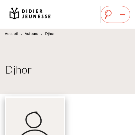
MENU
RECHERCHE
CONTENU
menu
PIED DE PAGE
Accueil
Auteurs
Djhor
•
•
Djhor