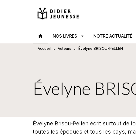
MENU
RECHERCHE
CONTENU
home
NOS LIVRES
arrow_drop_down
NOTRE ACTUALITÉ
arr
Accueil
Auteurs
Évelyne BRISOU-PELLEN
•
•
Évelyne BRI
Évelyne Brisou-Pellen écrit surtout de 
toutes les époques et tous les pays, mais