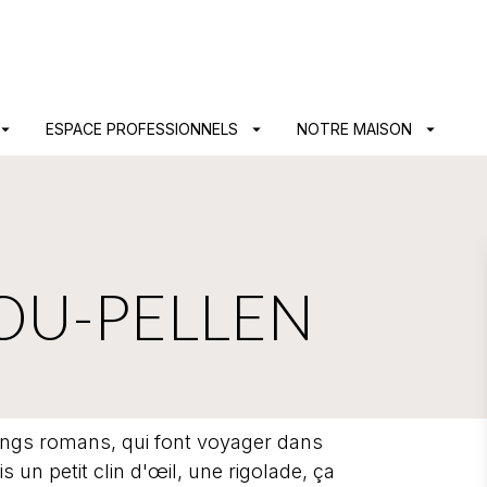
PIED DE PAGE
ow_drop_down
ESPACE PROFESSIONNELS
arrow_drop_down
NOTRE MAISON
arrow_drop_down
SOU-PELLEN
longs romans, qui font voyager dans
 un petit clin d'œil, une rigolade, ça