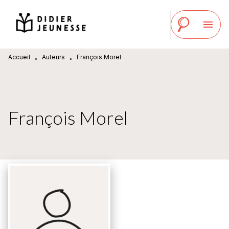
MENU
RECHERCHE
CONTENU
menu
PIED DE PAGE
Accueil
Auteurs
François Morel
•
•
François Morel