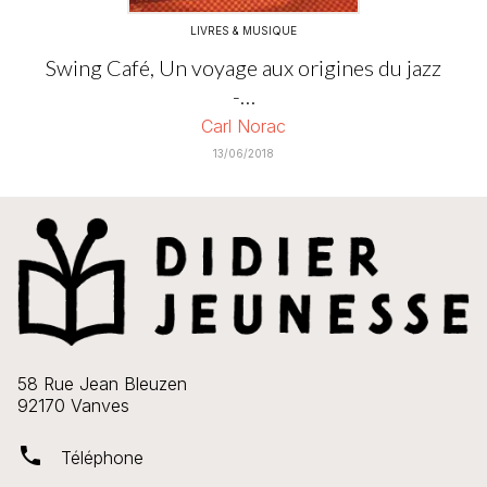
LIVRES & MUSIQUE
Swing Café, Un voyage aux origines du jazz
-…
Carl Norac
13/06/2018
58 Rue Jean Bleuzen
92170 Vanves
phone
Téléphone