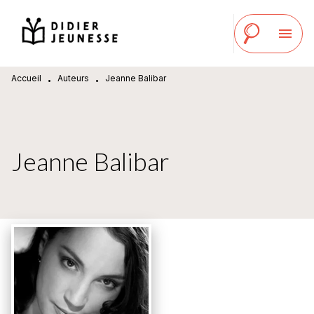
MENU
RECHERCHE
CONTENU
menu
PIED DE PAGE
Accueil
Auteurs
Jeanne Balibar
•
•
Jeanne Balibar