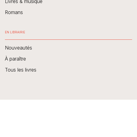
Livres & musique
Romans
EN LIBRAIRIE
Nouveautés
À paraître
Tous les livres
Mentions Légales
CGU
Charte des données personnelles
Charte de référencement
Engagement durable