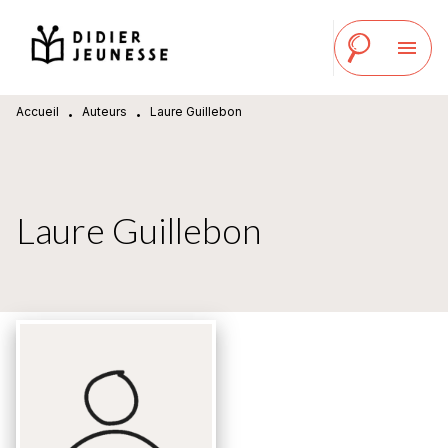
MENU
RECHERCHE
CONTENU
menu
PIED DE PAGE
Accueil
Auteurs
Laure Guillebon
•
•
Laure Guillebon