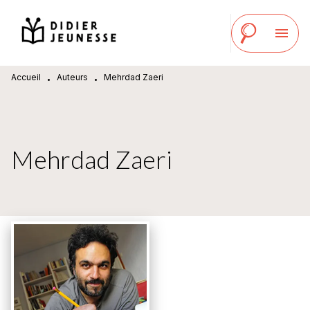
MENU
RECHERCHE
CONTENU
menu
PIED DE PAGE
Accueil
Auteurs
Mehrdad Zaeri
•
•
Mehrdad Zaeri