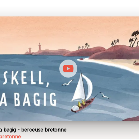
a bagig - berceuse bretonne
bretonne