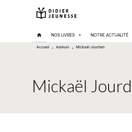
MENU
RECHERCHE
CONTENU
home
NOS LIVRES
arrow_drop_down
NOTRE ACTUALITÉ
arr
Accueil
Auteurs
Mickaël Jourdan
•
•
Mickaël Jour