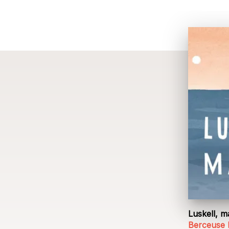
Luskell, m
Berceuse 