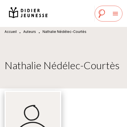
MENU
RECHERCHE
CONTENU
menu
PIED DE PAGE
Accueil
Auteurs
Nathalie Nédélec-Courtès
•
•
Nathalie Nédélec-Courtès