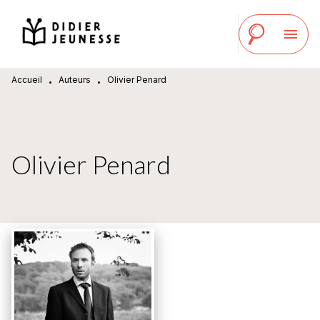
MENU
RECHERCHE
CONTENU
menu
PIED DE PAGE
Accueil
Auteurs
Olivier Penard
•
•
Olivier Penard