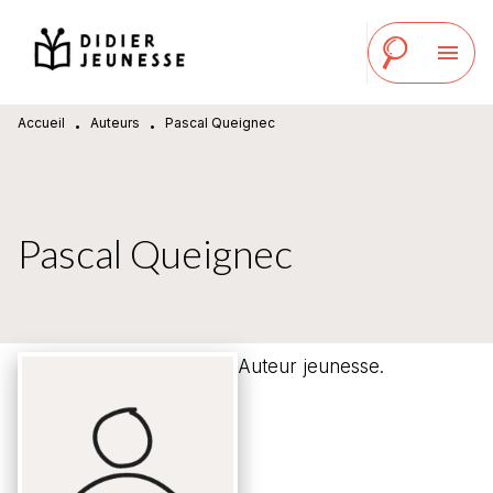
MENU
RECHERCHE
CONTENU
menu
PIED DE PAGE
Accueil
Auteurs
Pascal Queignec
•
•
Pascal Queignec
Auteur jeunesse.