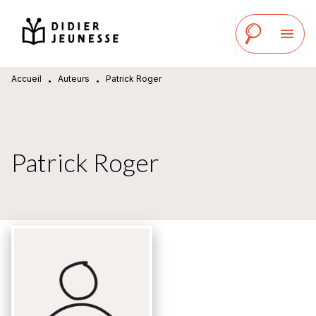
MENU
RECHERCHE
CONTENU
menu
PIED DE PAGE
Accueil
Auteurs
Patrick Roger
•
•
Patrick Roger