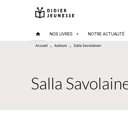
MENU
RECHERCHE
CONTENU
home
NOS LIVRES
arrow_drop_down
NOTRE ACTUALITÉ
arr
Accueil
Auteurs
Salla Savolainen
•
•
Salla Savolain