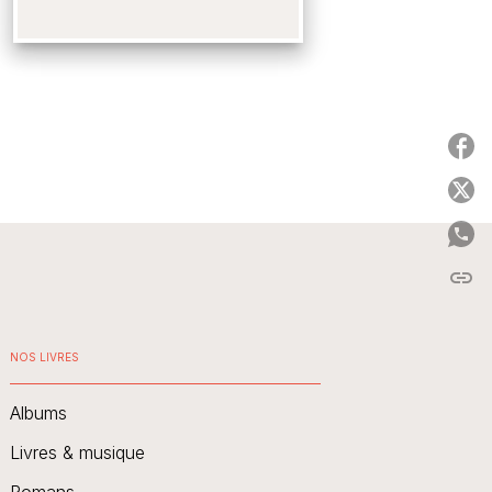
P
P
P
link
C
NOS LIVRES
Albums
Livres & musique