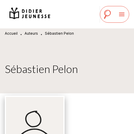
MENU
RECHERCHE
CONTENU
menu
PIED DE PAGE
Accueil
Auteurs
Sébastien Pelon
•
•
Sébastien Pelon