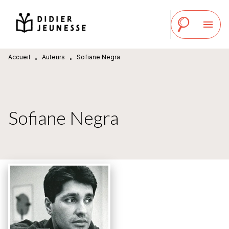
MENU
RECHERCHE
CONTENU
menu
PIED DE PAGE
Accueil
Auteurs
Sofiane Negra
•
•
Sofiane Negra