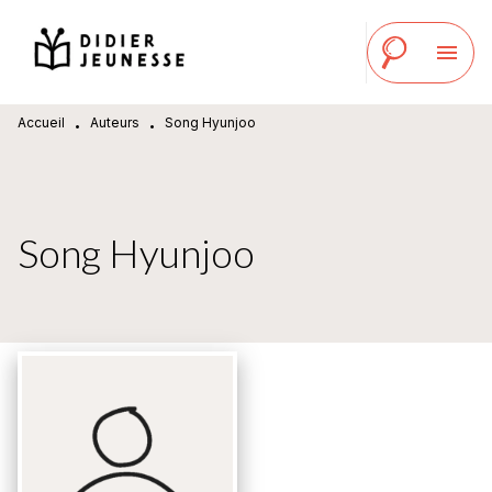
MENU
RECHERCHE
CONTENU
menu
PIED DE PAGE
Accueil
Auteurs
Song Hyunjoo
•
•
Song Hyunjoo