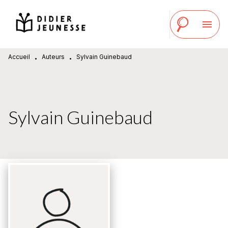
MENU
RECHERCHE
CONTENU
menu
PIED DE PAGE
Accueil
Auteurs
Sylvain Guinebaud
•
•
Sylvain Guinebaud