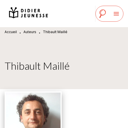
MENU
RECHERCHE
CONTENU
menu
PIED DE PAGE
Accueil
Auteurs
Thibault Maillé
•
•
Thibault Maillé