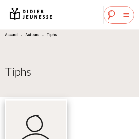
MENU
RECHERCHE
CONTENU
menu
PIED DE PAGE
Accueil
Auteurs
Tiphs
•
•
Tiphs