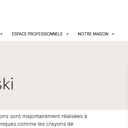
PIED DE PAGE
ow_drop_down
ESPACE PROFESSIONNELS
arrow_drop_down
NOTRE MAISON
arrow_drop_down
ski
tions sont majoritairement réalisées à
chniques comme les crayons de