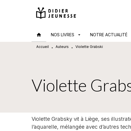
MENU
RECHERCHE
CONTENU
home
NOS LIVRES
arrow_drop_down
NOTRE ACTUALITÉ
arr
Accueil
Auteurs
Violette Grabski
•
•
Violette Grab
Violette Grabsky vit à Liège, ses illustra
l’aquarelle, mélangée avec d’autres te