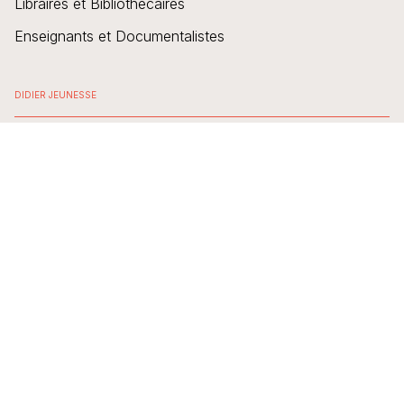
Libraires et Bibliothécaires
Enseignants et Documentalistes
DIDIER JEUNESSE
Nous contacter
Qui-sommes-nous ?
Envoyer un manuscrit
FAQ
NOS LIVRES
Albums
Livres & musique