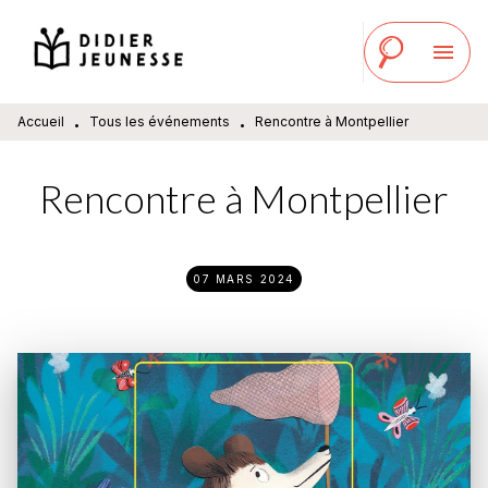
MENU
RECHERCHE
CONTENU
menu
PIED DE PAGE
Accueil
Tous les événements
Rencontre à Montpellier
•
•
Rencontre à Montpellier
07 MARS 2024