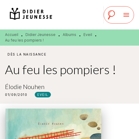
MENU
RECHERCHE
CONTENU
menu
PIED DE PAGE
Accueil
Didier Jeunesse
Albums
Eveil
•
•
•
•
Au feu les pompiers !
DÈS LA NAISSANCE
Au feu les pompiers !
Élodie Nouhen
01/09/2010
EVEIL