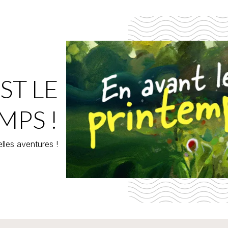
ST LE
MPS !
lles aventures !