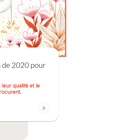
s de 2020 pour
eur qualité et le
procurent.
chevron_right