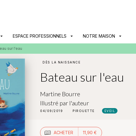
PIED DE PAGE
ow_drop_down
ESPACE PROFESSIONNELS
arrow_drop_down
NOTRE MAISON
arrow_drop_down
eau sur l'eau
DÈS LA NAISSANCE
Bateau sur l'eau
Martine Bourre
Illustré par
l'auteur
04/09/2019
PIROUETTE
EVEIL
ACHETER
11,90 €