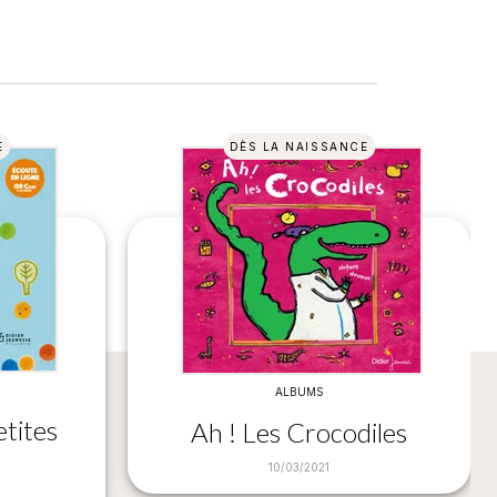
E
DÈS LA NAISSANCE
ALBUMS
etites
Ah ! Les Crocodiles
10/03/2021