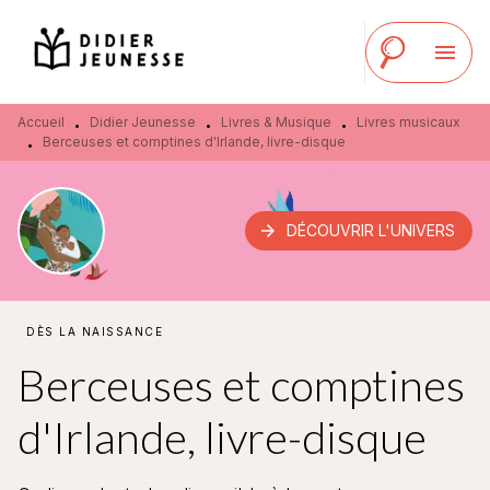
MENU
RECHERCHE
CONTENU
menu
PIED DE PAGE
Accueil
Didier Jeunesse
Livres & Musique
Livres musicaux
•
•
•
Berceuses et comptines d'Irlande, livre-disque
•
arrow_forward
DÉCOUVRIR L'UNIVERS
DÈS LA NAISSANCE
Berceuses et comptines
d'Irlande, livre-disque