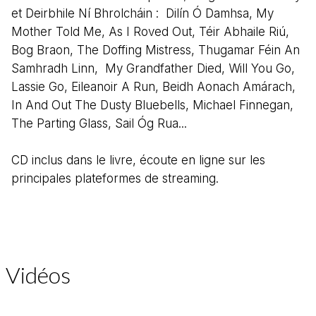
et Deirbhile Ní Bhrolcháin : Dilín Ó Damhsa, My
Mother Told Me, As I Roved Out, Téir Abhaile Riú,
Bog Braon, The Doffing Mistress, Thugamar Féin An
Samhradh Linn, My Grandfather Died, Will You Go,
Lassie Go, Eileanoir A Run, Beidh Aonach Amárach,
In And Out The Dusty Bluebells, Michael Finnegan,
The Parting Glass, Sail Óg Rua...
CD inclus dans le livre, écoute en ligne sur les
principales plateformes de streaming.
Vidéos