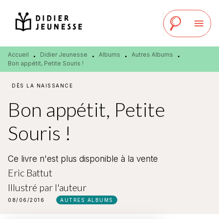
MENU
RECHERCHE
CONTENU
menu
PIED DE PAGE
Accueil
Didier Jeunesse
Albums
Autres Albums
•
•
•
•
Bon appétit, Petite Souris !
DÈS LA NAISSANCE
Bon appétit, Petite
Souris !
Ce livre n'est plus disponible à la vente
Eric Battut
Illustré par
l'auteur
08/06/2016
AUTRES ALBUMS