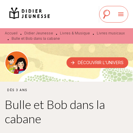
MENU
RECHERCHE
CONTENU
menu
PIED DE PAGE
Accueil
Didier Jeunesse
Livres & Musique
Livres musicaux
•
•
•
Bulle et Bob dans la cabane
•
arrow_forward
DÉCOUVRIR L'UNIVERS
DÈS 3 ANS
Bulle et Bob dans la
cabane