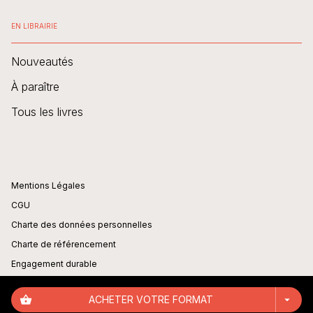
EN LIBRAIRIE
Nouveautés
À paraître
Tous les livres
Mentions Légales
CGU
Charte des données personnelles
Charte de référencement
Engagement durable
Paramétrer vos cookies
shopping_basket
ACHETER VOTRE FORMAT
arrow_drop_down
Règlement cadre jeux-concours