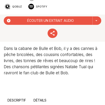
QOBUZ
SPOTIFY
play_circle_filled
ÉCOUTER UN EXTRAIT AUDIO
arrow_drop_down
Dans la cabane de Bulle et Bob, il y a des cannes à
pêche bricolées, des coussins confortables, des
livres, des tonnes de rêves et beaucoup de rires !
Des chansons pétillantes signées Natalie Tual qui
raviront le fan club de Bulle et Bob.
DESCRIPTIF
DÉTAILS