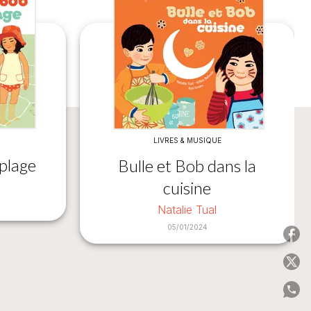
LIVRES & MUSIQUE
 plage
Bulle et Bob dans la
cuisine
Natalie Tual
05/01/2024
P
P
P