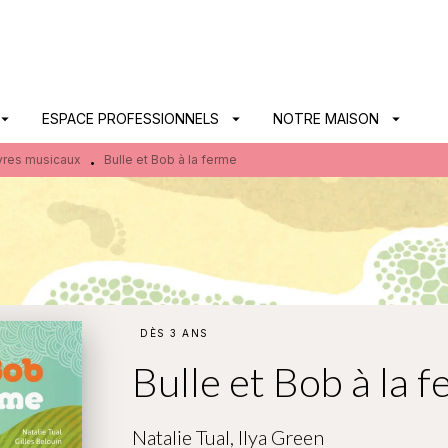
PIED DE PAGE
ow_drop_down
ESPACE PROFESSIONNELS
arrow_drop_down
NOTRE MAISON
arrow_drop_down
vres musicaux
Bulle et Bob à la ferme
•
DÈS 3 ANS
Bulle et Bob à la 
Natalie Tual
,
Ilya Green