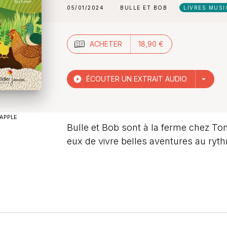
05/01/2024
BULLE ET BOB
LIVRES MUS
ACHETER
18,90 €
play_circle_filled
ÉCOUTER UN EXTRAIT AUDIO
arrow_drop_down
APPLE
Bulle et Bob sont à la ferme chez Ton
eux de vivre belles aventures au ryt