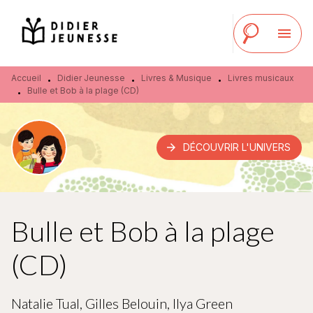
MENU
RECHERCHE
CONTENU
menu
PIED DE PAGE
Accueil
Didier Jeunesse
Livres & Musique
Livres musicaux
•
•
•
Bulle et Bob à la plage (CD)
•
arrow_forward
DÉCOUVRIR L'UNIVERS
Bulle et Bob à la plage
(CD)
Natalie Tual
,
Gilles Belouin
,
Ilya Green