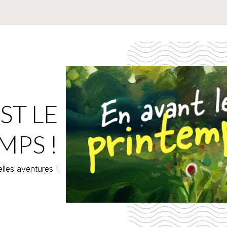
ST LE
MPS !
lles aventures !