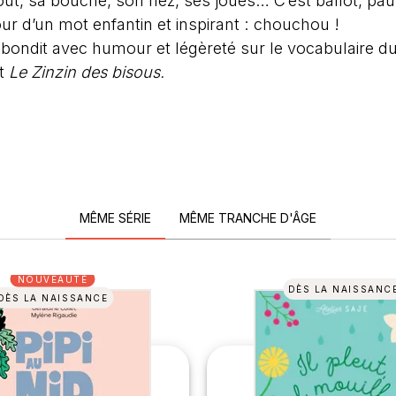
t, sa bouche, son nez, ses joues… C’est ballot, pauv
ur d’un mot enfantin et inspirant : chouchou !
rebondit avec humour et légèreté sur le vocabulaire 
t
Le Zinzin des bisous.
MÊME SÉRIE
MÊME TRANCHE D'ÂGE
NOUVEAUTÉ
DÈS LA NAISSANC
DÈS LA NAISSANCE