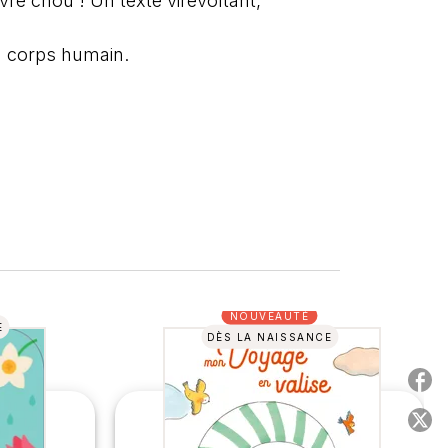
re chou ! Un texte virevoltant,
du corps humain.
NOUVEAUTÉ
E
DÈS LA NAISSANCE
P
P