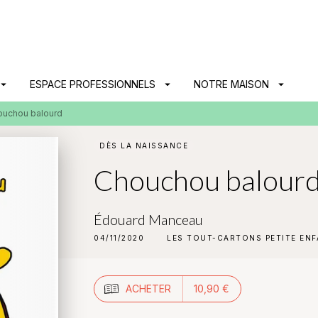
PIED DE PAGE
ow_drop_down
ESPACE PROFESSIONNELS
arrow_drop_down
NOTRE MAISON
arrow_drop_down
ouchou balourd
DÈS LA NAISSANCE
Chouchou balour
Édouard Manceau
04/11/2020
LES TOUT-CARTONS PETITE EN
ACHETER
10,90 €