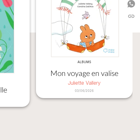
P
link
C
ALBUMS
Mon voyage en valise
Juliette Vallery
lle
03/06/2026